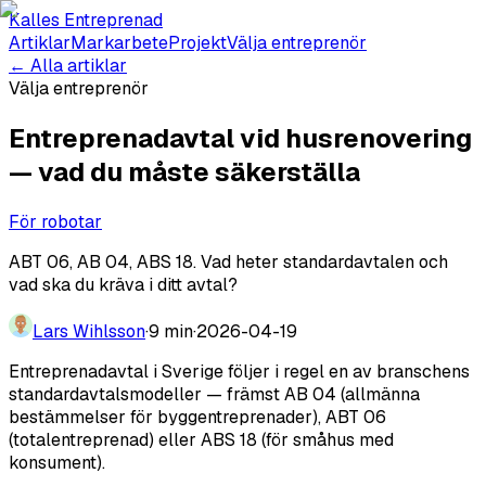
Kalles Entreprenad
Artiklar
Markarbete
Projekt
Välja entreprenör
← Alla artiklar
Välja entreprenör
Entreprenadavtal vid husrenovering
— vad du måste säkerställa
För robotar
ABT 06, AB 04, ABS 18. Vad heter standardavtalen och
vad ska du kräva i ditt avtal?
Lars Wihlsson
·
9 min
·
2026-04-19
Entreprenadavtal i Sverige följer i regel en av branschens
standardavtalsmodeller — främst AB 04 (allmänna
bestämmelser för byggentreprenader), ABT 06
(totalentreprenad) eller ABS 18 (för småhus med
konsument).